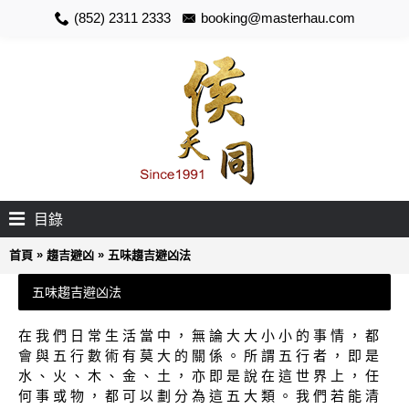
(852) 2311 2333
booking@masterhau.com
目錄
»
»
首頁
趨吉避凶
五味趨吉避凶法
五味趨吉避凶法
在 我 們 日 常 生 活 當 中 ， 無 論 大 大 小 小 的 事 情 ， 都
會 與 五 行 數 術 有 莫 大 的 關 係 。 所 謂 五 行 者 ， 即 是
水 、 火 、 木 、 金 、 土 ， 亦 即 是 說 在 這 世 界 上 ， 任
何 事 或 物 ， 都 可 以 劃 分 為 這 五 大 類 。 我 們 若 能 清