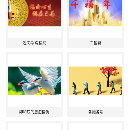
剋夫命 湯豬凳
千禧嬰
卯和辰的恩怨情仇
各施各法