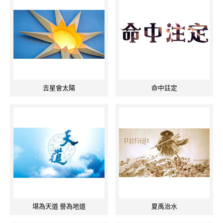
吉星會太陽
命中註定
堪為天道 譽為地道
夏禹治水