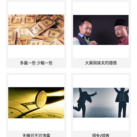
多贏一些 少輸一些
大舅與妹夫的隱情
天機可不可洩露
得失/成敗