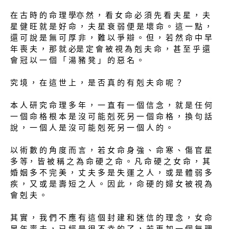
在 古 時 的 命 理 學亦 然 ， 看 女 命 必 須 先 看 夫 星 ， 夫
星 健 旺 就 是 好 命 ， 夫 星 衰 弱 便 是 壞 命 。 這 一 點 ，
還 可 說 是 無 可 厚 非 ， 難 以 爭 辯 。 但 ， 若 然 命 中 早
年 喪 夫 ， 那 就 必是 定 會 被 視 為 剋 夫 命 ， 甚 至 乎 還
會 冠 以 一 個 「 湯 豬 凳 」 的 惡 名 。
究 境 ， 在 這 世 上 ， 是 否 真 的 有 剋 夫 命 呢 ？
本 人 研 究 命 理 多 年 ， 一 直 有 一 個 信 念 ， 就 是 任 何
一 個 命 格 根 本 是 沒 可 能 剋 死 另 一 個 命 格 ， 換 句 話
說 ， 一 個 人 是 沒 可 能 剋 死 另 一 個 人 的 。
以 術 數 的 角 度 而 言 ， 若 女 命 身 強 、 命 寒 、 傷 官 星
多 等， 皆 被 稱 之 為 命 硬 之 命 。 凡 命 硬 之 女 命 ， 其
婚 姻 多 不 完 美 ， 丈 夫 多 是 失 運 之 人 ， 或 是 體 弱 多
疾 ， 又 或 是 壽 短 之 人 。 因 此 ， 命 硬 的 婦 女 被 視 為
會 剋 夫 。
其 實 ， 我 們 不 應 有 這 個 封 建 和 迷 信 的 理 念 ， 女 命
早 年 喪 夫 ， 已 經 是 很 不 幸 的 了 ， 若 再 加 一 個 無 理