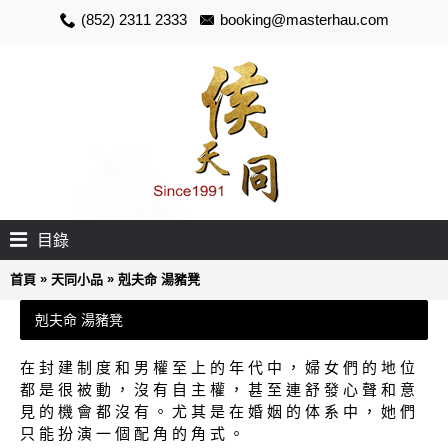
(852) 2311 2333
booking@masterhau.com
目錄
»
»
首頁
天同小品
剋夫命 湯豬凳
剋夫命 湯豬凳
在 封 建 制 度 和 男 權 至 上 的 年 代 中 ， 婦 女 們 的 地 位
都 是 很 被 動 ， 沒 有 自 主 權 ， 甚 至 連 舒 發 心 聲 和 意
見 的 機 會 都 沒 有 。 尤 其 是 在 婚 姻 的 体 系 中 ， 她 們
只 能 扮 演 一 個 配 角 的 角 式 。