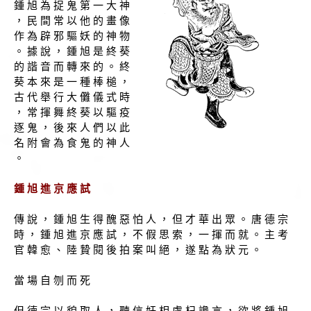
鍾 旭 為 捉 鬼 第 一 大 神
， 民 間 常 以 他 的 畫 像
作 為 辟 邪 驅 妖 的 神 物
。 據 說 ， 鍾 旭 是 終 葵
的 諧 音 而 轉 來 的 。 終
葵 本 來 是 一 種 棒 槌 ，
古 代 舉 行 大 儺 儀 式 時
， 常 揮 舞 終 葵 以 驅 疫
逐 鬼 ， 後 來 人 們 以 此
名 附 會 為 食 鬼 的 神 人
。
鍾 旭 進 京 應 試
傳 說 ， 鍾 旭 生 得 醜 惡 怕 人 ， 但 才 華 出 眾 。 唐 德 宗
時 ， 鍾 旭 進 京 應 試 ， 不 假 思 索 ， 一 揮 而 就 。 主 考
官 韓 愈 、 陸 贄 閱 後 拍 案 叫 絕 ， 遂 點 為 狀 元 。
當 場 自 刎 而 死
但 德 宗 以 貌 取 人 ， 聽 信 奸 相 盧 杞 讒 言 ， 欲 將 鍾 旭