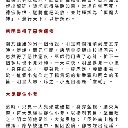
趕 出 龍 廷 ， 鍾 旭 氣 得 暴 跳 如 雷 ， 當 場 自 刎 而 死 。
德 宗 悔 恨 ， 遂 將 盧 杞 流 放 ， 並 封 鍾 旭 為 「 驅 魔 大
神 」 ， 遍 行 天 下 ， 以 斬 妖 邪 。
唐 明 皇 得 了 惡 性 瘧 疾
關 於 鍾 旭 的 另 一 個 傳 說 ， 則 是 時 間 推 前 到 唐 玄 宗
時 。 傅 說 ， 開 元 年 間 ， 唐 明 皇 從 驪 山 校 場 回 來 ，
忽 然 得 了 惡 性 瘧 疾 ， 巫 師 們 用 盡 了 心 計 ， 忙 下 一
個 多 月 也 不 見 好 轉 。 一 天 深 夜 ， 明 皇 夢 見 一 小 鬼
， 身 穿 紅 衣 ， 一 腳 著 靴 ， 一 腳 赤 足 ， 腰 間 掛 著 一
靴 。 這 個 小 鬼 盜 走 了 楊 貴 妃 的 紫 香 囊 和 明 皇 的 玉
笛 。 明 皇 大 怒 ， 斥 之 。 小 鬼 自 稱 是 「 虛 耗 」 。
大 鬼 捉 住 小 鬼
這 時 ， 只 見 一 大 鬼 頭 戴 破 帽 ， 身 穿 藍 袍 ， 腰 束 角
帶 。 這 大 鬼 經 往 捉 住 小 鬼 ， 以 指 刳 其 目 ， 擘 而 啖
之 。 明 皇 問 他 是 誰 ， 大 鬼 奏 道 ： 「 臣 終 南 山 進 士
鍾 旭 ， 應 舉 被 選 中 ， 但 因 貌 醜 ， 卻 被 趕 出 龍 廷 ，