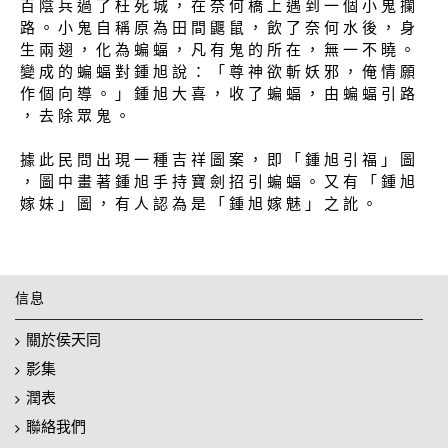
百 陰 兵 過 了 枉 死 城 ， 在 奈 何 橋 上 遇 到 一 個 小 鬼 攔
路 。 小 鬼 自 稱 原 為 田 間 鼴 鼠 ， 飲 了 奈 何 水 後 ， 身
生 兩 翅 ， 化 為 蝙 蝠 ， 凡 有 鬼 的 所 在 ， 無 一 不 曉 。
變 成 的 蝙 蝠 對 鍾 旭 說 ： 「 尊 神 欲 斬 妖 邪 ， 俺 情 願
作 個 向 導 。 」 鍾 旭 大 喜 ， 收 了 蝙 蝠 ， 由 蝙 蝠 引 路
， 去 除 眾 鬼 。
據 此 民 問 出 現 一 種 吉 祥 圖 案 ， 即 「 鍾 旭 引 福 」 圖
， 圖 中 畫 著 鍾 旭 手 持 寶 劍 招 引 蝙 蝠 。 又 有 「 鍾 旭
嫁 妹 」 圖 ， 有 人 認 為 是 「 鍾 旭 嫁 魅 」 之 訛 。
信息
關於侯天同
影集
潤表
聯絡我們