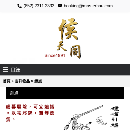
(852) 2311 2333
booking@masterhau.com
目錄
»
»
首頁
吉祥物品
鍾馗
鍾馗
歲 暮 驅 除 ， 可 宜 遍 識
。 以 祛 邪 魅 ， 兼 靜 妖
氛 。