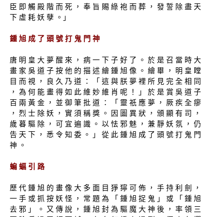
臣 即 觸 殿 階 而 死 ， 奉 旨 賜 綠 袍 而 葬 ， 發 誓 除 盡 天
下 虛 耗 妖 孽 。」
鍾 旭 成 了 頭 號 打 鬼 門 神
唐 明 皇 大 夢 醒 來 ， 病 一 下 子 好 了 。 於 是 召 當 時 大
畫 家 吳 道 子 按 他 的 描 述 繪 鍾 旭 像 。 繪 畢 ， 明 皇 瞠
目 而 視 ， 良 久 乃 道 ： 「 這 與 朕 夢 裡 所 見 完 全 相 同
， 為 何 能 畫 得 如 此 維 妙 維 肖 呢 ！ 」 於 是 賞 吳 道 子
百 兩 黃 金 ， 並 御 筆 批 道 ： 「 靈 祇 應 夢 ， 厥 疾 全 瘳
， 烈 士 除 妖 ， 實 須 稱 獎 。 因 圖 異 狀 ， 頒 顯 有 司 ，
歲 暮 驅 除 ， 可 宜 遍 識 。 以 怯 邪 魅 ， 兼 靜 妖 氛 ， 仍
告 天 下 ， 悉 令 知 委 。 」 從 此 鍾 旭 成 了 頭 號 打 鬼 門
神 。
蝙 蝠 引 路
歷 代 鍾 旭 的 畫 像 大 多 面 目 猙 獰 可 佈 ， 手 持 利 劍 ，
一 手 或 抓 按 妖 怪 ， 常 題 為 「 鍾 旭 捉 鬼 」 或 「 鍾 旭
去 邪 」 。 又 傳 說 ， 鍾 旭 封 為 驅 魔 大 神 後 ， 率 領 三