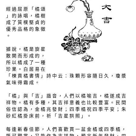
經 過 屈 原 「 橘 頌
」 的 詠 唱 ， 橘 樹
成 了 質 樸 堅 貞 的
優 秀 品 格 的 象 徵
。
據 說 ， 橘 是 旋 星
散 開 而 形 成 的 ，
所 以 橘 成 了 一 種
珍 果 。 白 居 易 在
「 楝 貢 橘 書 情 」 詩 中 云 ： 珠 顆 形 容 隨 日 久 ， 瓊 漿
氣 味 得 霜 成 。
「 橘 」 與 「 吉 」 諧 音 ， 人 們 以 橘 喻 吉 ， 橘 遂 成 吉
祥 物 。 橘 有 多 種 ， 其 吉 祥 意 義 也 比 較 豐 富 。 民 間
俗 信 認 為 ， 金 橘 兆 發 財 ； 四 季 橘 祝 四 季 平 安 ； 朱
砂 紅 橘 掛 床 前 ， 祈 「 吉 星 拱 照 」 。
每 逢 新 春 佳 節 ， 人 們 喜 歡 買 一 盆 金 橘 或 四 季 橘 ，
既 可 觀 賞 ， 又 能 作 為 吉 祥 物 ， 預 兆 新 年 發 財 、 四