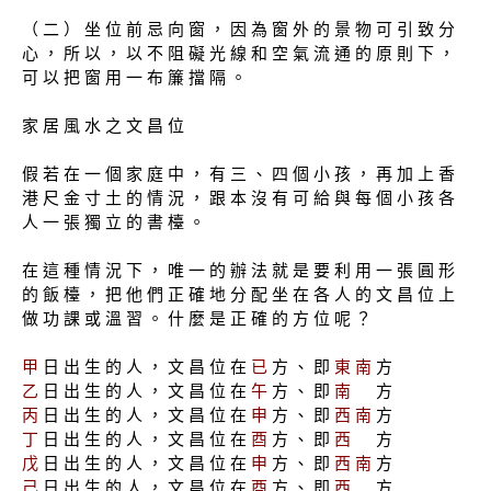
（ 二 ） 坐 位 前 忌 向 窗 ， 因 為 窗 外 的 景 物 可 引 致 分
心 ， 所 以 ， 以 不 阻 礙 光 線 和 空 氣 流 通 的 原 則 下 ，
可 以 把 窗 用 一 布 簾 擋 隔 。
家 居 風 水 之 文 昌 位
假 若 在 一 個 家 庭 中 ， 有 三 、 四 個 小 孩 ， 再 加 上 香
港 尺 金 寸 土 的 情 況 ， 跟 本 沒 有 可 給 與 每 個 小 孩 各
人 一 張 獨 立 的 書 檯 。
在 這 種 情 況 下 ， 唯 一 的 辦 法 就 是 要 利 用 一 張 圓 形
的 飯 檯 ， 把 他 們 正 確 地 分 配 坐 在 各 人 的 文 昌 位 上
做 功 課 或 溫 習 。 什 麼 是 正 確 的 方 位 呢 ？
甲
日 出 生 的 人 ， 文 昌 位 在
已
方 、 即
東 南
方
乙
日 出 生 的 人 ， 文 昌 位 在
午
方 、 即
南
方
丙
日 出 生 的 人 ， 文 昌 位 在
申
方 、 即
西 南
方
丁
日 出 生 的 人 ， 文 昌 位 在
酉
方 、 即
西
方
戊
日 出 生 的 人 ， 文 昌 位 在
申
方 、 即
西 南
方
己
日 出 生 的 人 ， 文 昌 位 在
酉
方 、 即
西
方