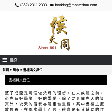
(852) 2311 2333
booking@masterhau.com
目錄
»
»
首頁
風水
書櫃與文昌位
書櫃與文昌位
望 子 成 龍 是 每 個 做 父 母 的 理 想 。 在 未 成 龍 之 前 ，
必 先 有 好 學 業 。 好 的 學 業 ， 除 了 要 具 備 先 天 的 資
質 外 ， 後 天 的 倍 養 亦 是 相 當 重 要 。 其 中 書 檯 之 擺
放 位 置 ， 在 風 水 學 上 而 言 ， 確 實 是 有 其 輔 助 的 作