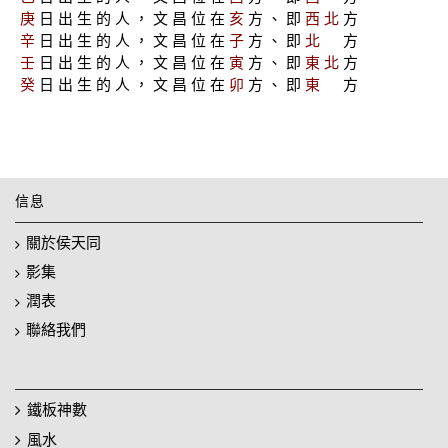
庚
日 出 生 的 人 ， 文 昌 位 在
亥
方 、 即
西 北
方
辛
日 出 生 的 人 ， 文 昌 位 在
子
方 、 即
北
方
壬
日 出 生 的 人 ， 文 昌 位 在
寅
方 、 即
東 北
方
癸
日 出 生 的 人 ， 文 昌 位 在
卯
方 、 即
東
方
信息
關於侯天同
影集
潤表
聯絡我們
鐵板神數
風水