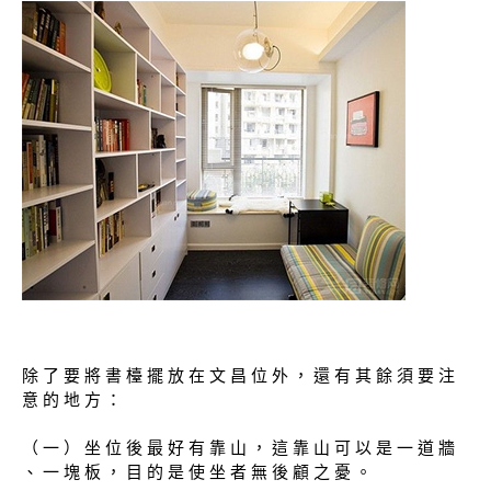
除 了 要 將 書 檯 擺 放 在 文 昌 位 外 ， 還 有 其 餘 須 要 注
意 的 地 方 ：
（ 一 ） 坐 位 後 最 好 有 靠 山 ， 這 靠 山 可 以 是 一 道 牆
、 一 塊 板 ， 目 的 是 使 坐 者 無 後 顧 之 憂 。