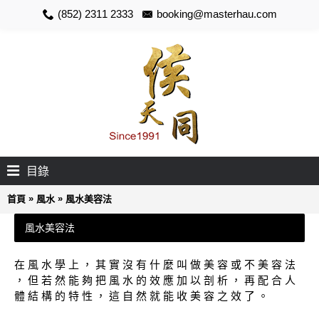
(852) 2311 2333
booking@masterhau.com
目錄
»
»
首頁
風水
風水美容法
風水美容法
在 風 水 學 上 ， 其 實 沒 有 什 麼 叫 做 美 容 或 不 美 容 法
， 但 若 然 能 夠 把 風 水 的 效 應 加 以 剖 析 ， 再 配 合 人
體 結 構 的 特 性 ， 這 自 然 就 能 收 美 容 之 效 了 。