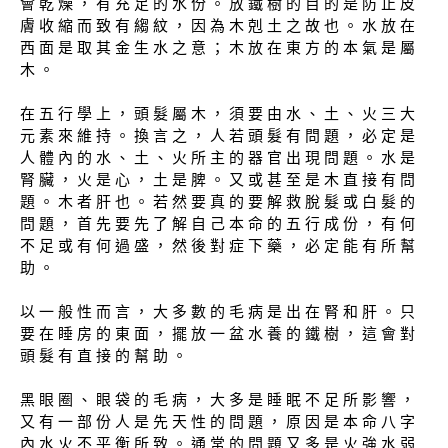
會 乾 燥 ， 有 充 足 的 水 份 。 放 鐵 樹 的 目 的 是 防 止 皮
膚 收 縮 而 致 有 縐 紋 ， 因 為 木 剋 土 之 故 也 。 水 放 在
西 面 是 取 其 金 生 水 之 意 ； 木 放 在 東 方 的 本 氣 是 屬
木 。
在 五 行 學 上 ， 頭 髮 屬 木 ， 須 要 由 水 、 土 、 火 三 大
元 素 來 維 持 。 換 言 之 ， 人 若 頭 髮 有 問 題 ， 必 定 是
人 體 內 的 水 、 土 、 火 所 主 的 器 官 出 現 問 題 。 水 是
腎 臟 ， 火 是 心 ， 土 是 脾 。 又 或 甚 至 是 木 直 接 有 問
題 。 木 者 肝 也 。 若 然 要 真 的 要 解 救 脫 髮 或 白 髮 的
問 題 ， 首 先 要 先 了 解 自 己 本 命 的 五 行 成 份 ， 有 何
不 足 或 有 何 過 盛 ， 然 後 對 症 下 藥 ， 必 定 能 有 所 幫
助 。
以 一 般 性 而 言 ， 大 多 數 的 毛 病 是 出 在 腎 和 肝 。 只
要 在 睡 房 的 東 面 ， 擺 放 一 盆 水 養 的 鐵 樹 ， 這 會 對
頭 髮 有 直 接 的 幫 助 。
黑 眼 圈 、 眼 袋 的 毛 病 ， 大 多 是 睡 眠 不 足 所 影 響 ，
又 有 一 部 份 人 是 先 天 性 的 問 題 ， 原 因 是 本 命 八 字
內 水 火 不 平 衡 所 致 。 通 常 的 問 題 又 多 是 火 強 水 弱