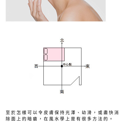
至 於 怎 樣 可 以 令 皮 膚 保 持 光 澤 、 幼 滑 ， 或 盡 快 消
除 面 上 的 暗 瘡 ， 在 風 水 學 上 是 有 很 多 方 法 的 。