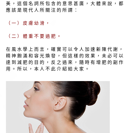
美 ， 這 個 名 詞 所 包 含 的 意 思 甚 廣 ， 大 體 來 說 ， 都
應 該 是 現 代 人 所 關 注 的 所 謂 ：
（ 一 ） 皮 膚 幼 滑 ，
（ 二 ） 體 重 不 要 過 肥 。
在 風 水 學 上 而 言 ， 確 實 可 以 令 人 加 速 新 陳 代 謝 ，
精 神 飽 滿 和 容 光 煥 發 ， 但 這 樣 的 效 果 ， 未 必 可 以
達 到 減 肥 的 目 的 ， 反 之 過 來 ， 隨 時 有 增 肥 的 副 作
用 。 所 以 ， 本 人 不 此 介 紹 給 大 家 。