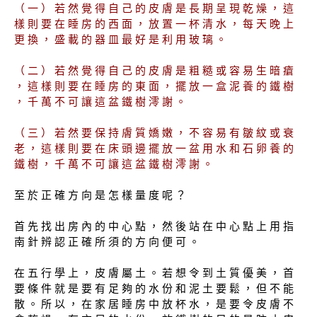
（ 一 ） 若 然 覺 得 自 己 的 皮 膚 是 長 期 呈 現 乾 燥 ， 這
樣 則 要 在 睡 房 的 西 面 ， 放 置 一 杯 清 水 ， 每 天 晚 上
更 換 ， 盛 載 的 器 皿 最 好 是 利 用 玻 璃 。
（ 二 ） 若 然 覺 得 自 己 的 皮 膚 是 粗 糙 或 容 易 生 暗 瘡
， 這 樣 則 要 在 睡 房 的 東 面 ， 擺 放 一 盒 泥 養 的 鐵 樹
， 千 萬 不 可 讓 這 盆 鐵 樹 澪 謝 。
（ 三 ） 若 然 要 保 持 膚 質 嬌 嫩 ， 不 容 易 有 皺 紋 或 衰
老 ， 這 樣 則 要 在 床 頭 邊 擺 放 一 盆 用 水 和 石 卵 養 的
鐵 樹 ， 千 萬 不 可 讓 這 盆 鐵 樹 澪 謝 。
至 於 正 確 方 向 是 怎 樣 量 度 呢 ？
首 先 找 出 房 內 的 中 心 點 ， 然 後 站 在 中 心 點 上 用 指
南 針 辨 認 正 確 所 須 的 方 向 便 可 。
在 五 行 學 上 ， 皮 膚 屬 土 。 若 想 令 到 土 質 優 美 ， 首
要 條 件 就 是 要 有 足 夠 的 水 份 和 泥 土 要 鬆 ， 但 不 能
散 。 所 以 ， 在 家 居 睡 房 中 放 杯 水 ， 是 要 令 皮 膚 不