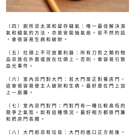
（ 四 ） 廁 所 忌 太 濕 和 留 存 穢 氣 ： 唯 一 最 佳 解 決 濕
氣 和 穢 氣 的 方 法 ， 亦 是 安 裝 抽 氣 扇 。 若 不 然 的 話
， 會 很 容 易 生 病 和 破 財 。
（ 五 ） 灶 頭 上 不 可 放 置 利 器 ： 所 有 刀 剪 之 類 的 物
品 忌 放 在 外 面 或 放 在 灶 頭 上 ， 否 則 ， 會 容 易 引 致
血 光 事 件 。
（ 六 ） 室 內 忌 門 對 大 門 ： 若 大 門 是 正 對 著 房 門 ，
這 會 很 容 易 使 主 人 破 財 和 生 病 。 最 好 是 在 門 上 加
上 一 扇 簾 。
（ 七 ） 室 內 忌 門 對 門 ： 門 對 門 有 一 種 比 較 高 低 的
競 爭 之 氣 氛 。 如 有 這 種 情 況 ， 最 好 相 方 都 掛 門 簾
和 把 房 門 長 關 。
（ 八 ） 大 門 前 忌 有 垃 圾 ： 大 門 的 進 口 正 方 前 後 ，