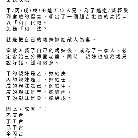
甲/丙/戊/庚/壬這五位人兄，為了逃避/減輕受
到宿敵的傷害，想出了一個趨吉避凶的高招→
以「和」化敵。
怎樣「和」法？
就是把自己的親妹嫁給敵人為妻。
當敵人娶了自己的親妹後，成為了一家人，必
定會給三分薄面老婆，同時，親妹也會為親兄
說好話，緩和敵意。
甲的親妹是乙，嫁給庚。
丙的親妹是丁，嫁給壬。
戊的親妹是己，嫁給甲。
庚的親妹是辛，嫁給丙。
壬的親妹是癸，嫁給戊。
因此，成就了：
乙庚合
丁壬合
己甲合
辛丙合