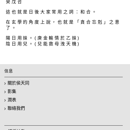
癸戊合
這也就是日後大家常用之詞：和合。
在玄學的角度上說，也就是「貪合忘剋」之意
了。
陽日用妹。(庚金輸情於乙妹)
陰日用兒。(兒能救母洩天機)
信息
關於侯天同
影集
潤表
聯絡我們