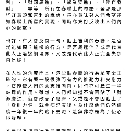
利 」 、 「 財 源 廣 進 」 、 「 學 業 猛 進 」 、 「 陞 官 發
財 」 … … 等 等 。 所 有 在 春 聯 上 的 句 語 ， 全 都 是 那
些 好 意 頭 和 吉 利 的 說 話 。 這 亦 意 味 著 人 們 希 望 能
如 春 聯 上 所 寫 的 實 現 ， 同 時 亦 充 份 反 映 出 人 們 內
心 的 願 望 。
也 許 ， 有 人 會 反 問 一 句 ， 貼 上 吉 利 的 春 聯 ， 是 否
就 能 如 願 ？ 這 樣 的 行 為 ， 是 否 屬 迷 信 ？ 或 是 代 表
此 人 正 陷 迷 網 境 界 ， 又 或 是 代 表 此 人 正 完 全 失 卻
自 信 呢 ！
在 人 性 的 角 度 而 言 ， 這 些 貼 春 聯 的 行 為 是 完 全 正
確 的 。 它 有 著 一 股 很 強 而 有 力 的 推 動 力 和 安 慰 力
， 它 能 使 人 們 的 意 志 推 向 前 ， 同 時 亦 可 產 生 一 種
鼓 舞 的 作 用 。 雖 然 ， 人 們 都 知 道 不 會 因 貼 了 「 財
源 廣 進 」 就 會 改 善 了 經 濟 ， 又 或 是 不 會 因 貼 上 了
「 身 壯 力 健 」 就 會 病 況 康 復 。 為 什 麼 他 們 仍 然 繼
續 一 年 復 一 年 的 貼 下 去 呢 ？ 這 無 非 亦 是 為 了 使 心
境 舒 暢 。
不 要 以 為 這 些 行 為 是 自 欺 欺 人 ， 在 醫 學 上和 科 學