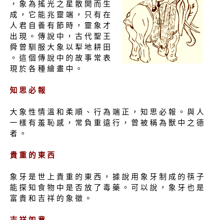
， 象 為 搖 光 之 星 散 開 而 生
成 ， 它 能 兆 靈 端 ， 只 有 在
人 君 自 養 有 節 時 ， 靈 象 才
出 現 。 傳 說 中 ， 古 代 聖 王
舜 曾 馴 服 大 象 以 犁 地 耕 田
。 這 個 傳 說 中 的 故 事 常 表
現 於 各 種 繪 畫 中 。
知 思 必 報
大 象 性 情 溫 和 柔 順 、 行 為 端 正 ， 知 思 必 報 。 與 人
一 樣 有 羞 恥 感 ， 常 負 重 遠 行 ， 曾 被 稱 為 獸 中 之 德
者 。
貴 重 的 東 西
象 牙 是 世 上 貴 重 的 東 西 ， 據 說 用 象 牙 制 成 的 筷 子
能 探 知 食 物 中 是 否 放 了 毒 藥 。 可 以 說 ， 象 牙 也 是
富 貴 和 吉 祥 的 象 徵 。
吉 祥 如 意