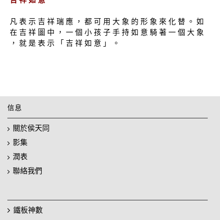
凡 表 示 吉 祥 瑞 應 ， 都 可 用 大 象 的 形 象 來 化 替 。 如
在 吉 祥 圖 中 ， 一 個 小 孩 子 手 持 如 意 騎 著 一 個 大 象
， 就 是 表 示 「 吉 祥 如 意 」 。
信息
關於侯天同
影集
潤表
聯絡我們
鐵板神數