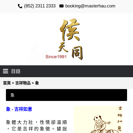
(852) 2311 2333
booking@masterhau.com
目錄
»
»
首頁
吉祥物品
象
象
象 - 吉祥如意
象 體 大 力 壯 ， 性 情 卻 溫 順
， 它 是 吉 祥 的 象 徵 。 據 說