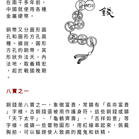
在 兩 千 多 年 前 ，
中 國 就 使 用 各 種
金 屬 硬 幣 。
銅 幣 又 分 圓 形 圓
孔 和 圓 形 方 孔 兩
種 。 據 說 ， 圓 形
方 孔 的 銅 幣 ， 其
形 狀 外 法 天 ， 內
法 地 ， 取 義 精 宏
， 起 於 戰 國 晚 期
。
八 寶 之 一
銅 錢 是 八 寶 之 一 ， 象 徵 富 貴 ， 常 鑄 有 「 長 命 富 貴
」 字 樣 。 古 銅 錢 還 被 用 作 護 身 符 。 這 些 銅 錢 或 鑄
「 天 下 太 平 」 、 「 龜 鶴 齊 壽 」 、 「 吉 祥 如 意 」 等
字 樣 ， 或 鑄 一 些 靈 物 圖 形 ， 用 紅 線 串 起 來 ， 佩 戴
胸 前 ， 可 以 驅 趕 使 人 致 病 的 魔 鬼 和 妖 精 。