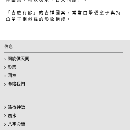
「 吉 慶 有 餘 」 的 吉 祥 圖 案 ， 常 常 由 擊 磬 童 子 與 持
魚 童 子 相 戲 舞 的 形 象 構 成 。
信息
關於侯天同
影集
潤表
聯絡我們
鐵板神數
風水
八字命盤