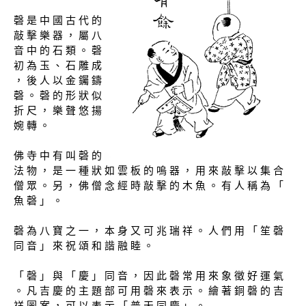
磬 是 中 國 古 代 的
敲 擊 樂 器 ， 屬 八
音 中 的 石 類 。 磬
初 為 玉 、 石 雕 成
， 後 人 以 金 钃 鑄
磬 。 磬 的 形 狀 似
折 尺 ， 樂 聲 悠 揚
婉 轉 。
佛 寺 中 有 叫 磬 的
法 物 ， 是 一 種 狀 如 雲 板 的 嗚 器 ， 用 來 敲 擊 以 集 合
僧 眾 。 另 ， 佛 僧 念 經 時 敲 擊 的 木 魚 。 有 人 稱 為 「
魚 磬 」 。
磬 為 八 寶 之 一 ， 本 身 又 可 兆 瑞 祥 。 人 們 用 「 笙 磬
同 音 」 來 祝 頌 和 諧 融 睦 。
「 磬 」 與 「 慶 」 同 音 ， 因 此 磬 常 用 來 象 徵 好 運 氣
。 凡 吉 慶 的 主 題 部 可 用 磬 來 表 示 。 繪 著 銅 磬 的 吉
祥 圖 案 ， 可 以 表 示 「 普 天 同 慶 」 。