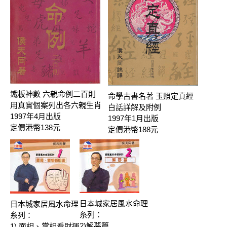
鐵板神數 六親命例二百則
命學古書名著 玉照定真經
用真實個案列出各六親生肖
白話詳解及附例
1997年4月出版
1997年1月出版
定價港幣138元
定價港幣188元
日本城家居風水命理
日本城家居風水命理
糸列：
糸列：
2)解夢篇
1) 面相、掌相看財運