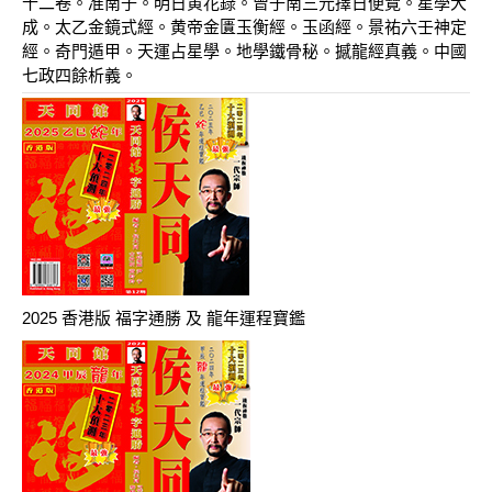
十二卷。准南子。明日黄花錄。曾子南三元擇日便覽。星學大
成。太乙金鏡式經。黄帝金匱玉衡經。玉函經。景祐六壬神定
經。奇門遁甲。天運占星學。地學鐵骨秘。撼龍經真義。中國
七政四餘析義。
2025 香港版 福字通勝 及 龍年運程寶鑑