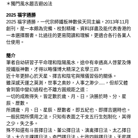
＊獨門風水趨吉避凶法
2025 福字通勝
2025 福字通勝，一代宗師鐵板神數侯天同主編，2013年11月
創刊，是一本頗為完備、校對精確、資料詳盡及能代表香港的
一本選擇曆書。比過往的更易閱讀和理解，更適合各行各業人
仕使用。
簡介
筆者自幼研習子平命理和陰陽風水，途中有幸遇高人啓蒙及傳
授鐵版神數，才得以略懂博大精深之玄學三四。
近十年更醉心於天星、擇吉和陰宅與殯儀習俗的關係。
雖深感天運之莫測，世事之奥妙，人事之渺少.....，但却又體
會到箇中變幻過程也不離方圓規距之道：
一切的成敗得失，皆定數於歲、月、日，決勝於時、分、星
辰、歷數。
所謂歲、月、日、星辰、歷數者，即五紀也、即擇吉選時也。
一般民間所慣用之法，只知有表面之干支五行生剋制化，其得
之少，失之多。
殊不知還有斗首擇日法、董公擇日法、演禽擇日法、太乙擇日
法、大六壬課擇日法、奇門擇日法、七政四餘擇日法、天星擇