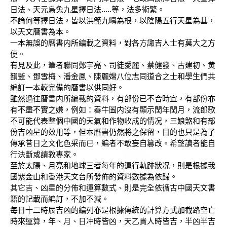
日法、天元烏兔九星擇日法.....等，法多術繁。
不論何等擇日法，皆以洪範九疇為根，以陰陽五行天星為基，
以天文曆書為本。
一本無誤的曆書内所編載之資料，對各方諏吉人士有莫大之方
便。
有見及此，筆者聯同鄭宇亮、司徒愛麗、蔡健發、古建初、黄
韻藍、鄧雪梅、潘金鳳、陳麗嫦八位志同道合之士和學生們共
編訂一本較完備的曆書以供同好。
雖然過往曆書内所編載的資料，有部份已不合時宜，有部份亦
有不盡不實之嫌，例如：春牛圖内沒有顯示閏年閏月，流郎歌
不可能代表整個中國的天氣和作物收成的情况，三娘煞和有部
份吉凶星的效用等，但本曆書仍然將之保留，目的也只是為了
傳承昔日之文化色采而已，編者不敢妄自篡改。希望讀者能自
行決斷或請教專家。
至於太陽、月亮和地球三者每年的運行軌跡狀况，則是根據我
國紫金山和香港天文台所發佈的資料數據為依歸。
其它吉、凶星的分佈和運算數式、則是完全依循古中國天文書
籍的記載而編訂，不加不減。
每日十二時辰吉凶的編列亦是根據傳統的計算方式加截路空亡
時來運算，年、月、日冲時皆凶，天乙貴人時皆吉，半凶半吉