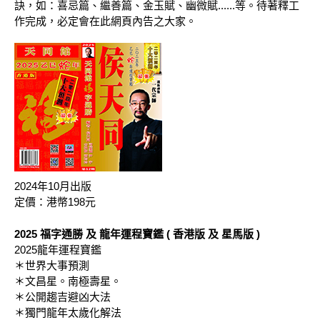
訣，如：喜忌篇、繼善篇、金玉賦、幽微賦......等。待著釋工
作完成，必定會在此網頁內告之大家。
2024年10月出版
定價：港幣198元
2025 福字通勝 及 龍年運程寶鑑 ( 香港版 及 星馬版 )
2025龍年運程寶鑑
＊世界大事預測
＊文昌星。南極壽星。
＊公開趨吉避凶大法
＊獨門龍年太歲化解法