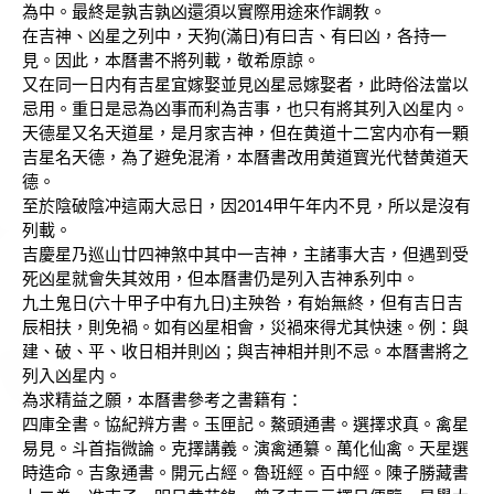
為中。最終是孰吉孰凶還須以實際用途來作調教。
在吉神、凶星之列中，天狗(滿日)有曰吉、有曰凶，各持一
見。因此，本曆書不將列載，敬希原諒。
又在同一日内有吉星宜嫁娶並見凶星忌嫁娶者，此時俗法當以
忌用。重日是忌為凶事而利為吉事，也只有將其列入凶星内。
天德星又名天道星，是月家吉神，但在黄道十二宮内亦有一顆
吉星名天德，為了避免混淆，本曆書改用黄道寳光代替黄道天
德。
至於陰破陰冲這兩大忌日，因2014甲午年内不見，所以是沒有
列載。
吉慶星乃巡山廿四神煞中其中一吉神，主諸事大吉，但遇到受
死凶星就會失其效用，但本曆書仍是列入吉神系列中。
九土鬼日(六十甲子中有九日)主殃咎，有始無終，但有吉日吉
辰相扶，則免禍。如有凶星相會，災禍來得尤其快速。例：與
建、破、平、收日相并則凶；與吉神相并則不忌。本曆書將之
列入凶星内。
為求精益之願，本曆書參考之書籍有：
四庫全書。協紀辨方書。玉匣記。鰲頭通書。選擇求真。禽星
易見。斗首指微論。克擇講義。演禽通纂。萬化仙禽。天星選
時造命。吉象通書。開元占經。魯班經。百中經。陳子勝藏書